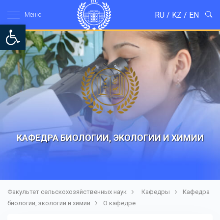
RU
/
KZ
/
EN
Mеню
Open toolbar
КАФЕДРА БИОЛОГИИ, ЭКОЛОГИИ И ХИМИИ
Факультет сельскохозяйственных наук
Кафедры
Кафедра
биологии, экологии и химии
О кафедре