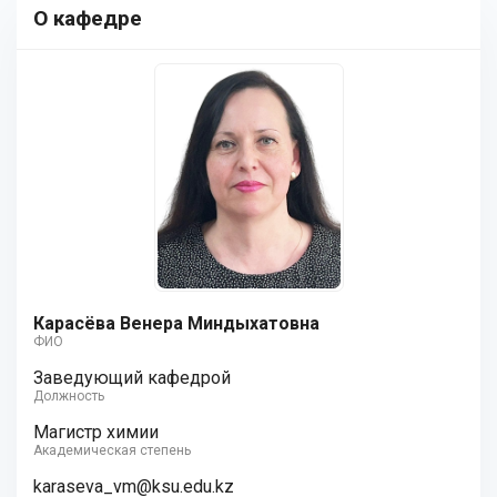
О кафедре
Карасёва Венера Миндыхатовна
ФИО
Заведующий кафедрой
Должность
Магистр химии
Академическая степень
karaseva_vm@ksu.edu.kz